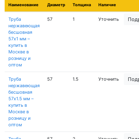
Наименование
Диаметр
Толщина
Наличие
Под
Труба
57
1
Уточнить
нержавеющая
бесшовная
57х1 мм –
купить в
Москве в
розницу и
оптом
Под
Труба
57
1.5
Уточнить
нержавеющая
бесшовная
57х1.5 мм –
купить в
Москве в
розницу и
оптом
Под
Труба
57
2
Уточнить