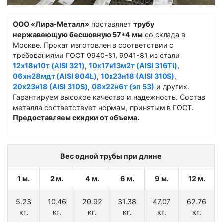
ООО «Лира-Металл»
поставляет
трубу
нержавеющую бесшовную 57*4 мм
со склада в
Москве. Прокат изготовлен в соответствии с
требованиями ГОСТ 9940-81, 9941-81 из стали
12х18н10т (AISI 321)
,
10х17н13м2т (AISI 316Ti)
,
06хн28мдт (AISI 904L)
,
10х23н18 (AISI 310S)
,
20х23н18 (AISI 310S)
,
08х22н6т (эп 53)
и других.
Гарантируем высокое качество и надежность. Состав
металла соответствует нормам, принятым в ГОСТ.
Предоставляем скидки от объема.
Вес одной трубы при длине
1 м.
2 м.
4 м.
6 м.
9 м.
12 м.
5.23
10.46
20.92
31.38
47.07
62.76
кг.
кг.
кг.
кг.
кг.
кг.