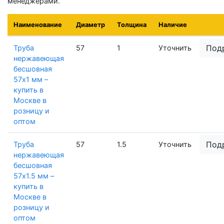
менеджерами.
Наименование
Диаметр
Толщина
Наличие
Под
Труба
57
1
Уточнить
нержавеющая
бесшовная
57х1 мм –
купить в
Москве в
розницу и
оптом
Под
Труба
57
1.5
Уточнить
нержавеющая
бесшовная
57х1.5 мм –
купить в
Москве в
розницу и
оптом