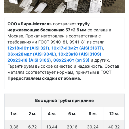
ООО «Лира-Металл»
поставляет
трубу
нержавеющую бесшовную 57*2.5 мм
со склада в
Москве. Прокат изготовлен в соответствии с
требованиями ГОСТ 9940-81, 9941-81 из стали
12х18н10т (AISI 321)
,
10х17н13м2т (AISI 316Ti)
,
06хн28мдт (AISI 904L)
,
10х23н18 (AISI 310S)
,
20х23н18 (AISI 310S)
,
08х22н6т (эп 53)
и других.
Гарантируем высокое качество и надежность. Состав
металла соответствует нормам, принятым в ГОСТ.
Предоставляем скидки от объема.
Вес одной трубы при длине
1 м.
2 м.
4 м.
6 м.
9 м.
12 м.
3.36
6.72
13.44
20.16
30.24
40.32