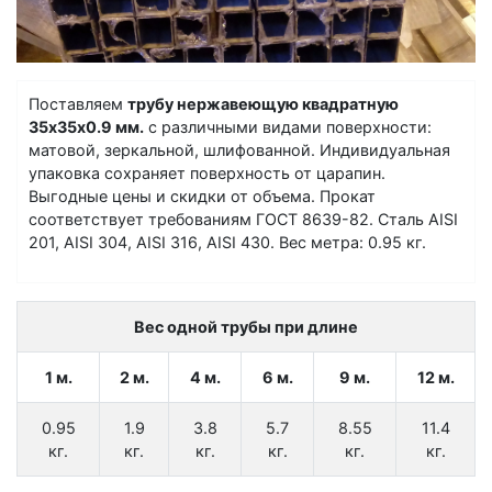
Поставляем
трубу нержавеющую квадратную
35х35х0.9 мм.
с различными видами поверхности:
матовой, зеркальной, шлифованной. Индивидуальная
упаковка сохраняет поверхность от царапин.
Выгодные цены и скидки от объема. Прокат
соответствует требованиям ГОСТ 8639-82. Сталь AISI
201, AISI 304, AISI 316, AISI 430. Вес метра: 0.95 кг.
Вес одной трубы при длине
1 м.
2 м.
4 м.
6 м.
9 м.
12 м.
0.95
1.9
3.8
5.7
8.55
11.4
кг.
кг.
кг.
кг.
кг.
кг.