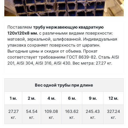
Поставляем
трубу нержавеющую квадратную
120х120х8 мм.
с различными видами поверхности:
матовой, зеркальной, шлифованной. Индивидуальная
упаковка сохраняет поверхность от царапин.
Выгодные цены и скидки от объема. Прокат
соответствует требованиям ГОСТ 8639-82. Сталь AISI
201, AISI 304, AISI 316, AISI 430. Вес метра: 27.27 кг.
Вес одной трубы при длине
1 м.
2 м.
4 м.
6 м.
9 м.
12 м.
27.27
54.54
109.08
163.62
245.43
327.24
кг.
кг.
кг.
кг.
кг.
кг.