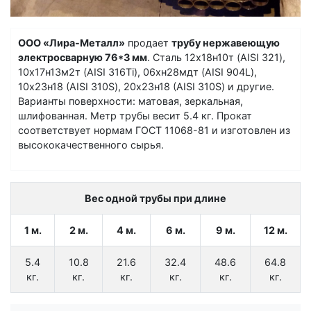
ООО «Лира-Металл»
продает
трубу нержавеющую
электросварную 76*3 мм
. Сталь 12х18н10т (AISI 321),
10х17н13м2т (AISI 316Ti), 06хн28мдт (AISI 904L),
10х23н18 (AISI 310S), 20х23н18 (AISI 310S) и другие.
Варианты поверхности: матовая, зеркальная,
шлифованная. Метр трубы весит 5.4 кг. Прокат
соответствует нормам ГОСТ 11068-81 и изготовлен из
высококачественного сырья.
Вес одной трубы при длине
1 м.
2 м.
4 м.
6 м.
9 м.
12 м.
5.4
10.8
21.6
32.4
48.6
64.8
кг.
кг.
кг.
кг.
кг.
кг.