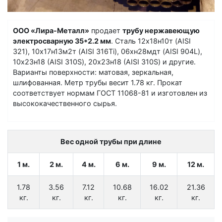
ООО «Лира-Металл»
продает
трубу нержавеющую
электросварную 35*2.2 мм
. Сталь 12х18н10т (AISI
321), 10х17н13м2т (AISI 316Ti), 06хн28мдт (AISI 904L),
10х23н18 (AISI 310S), 20х23н18 (AISI 310S) и другие.
Варианты поверхности: матовая, зеркальная,
шлифованная. Метр трубы весит 1.78 кг. Прокат
соответствует нормам ГОСТ 11068-81 и изготовлен из
высококачественного сырья.
Вес одной трубы при длине
1 м.
2 м.
4 м.
6 м.
9 м.
12 м.
1.78
3.56
7.12
10.68
16.02
21.36
кг.
кг.
кг.
кг.
кг.
кг.