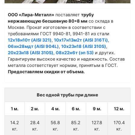
ООО «Лира-Металл»
поставляет
трубу
нержавеющую бесшовную 80*8 мм
со склада в
Москве. Прокат изготовлен в соответствии с
требованиями ГОСТ 9940-81, 9941-81 из стали
12х18н10т (AISI 321)
,
10х17н13м2т (AISI 316Ti)
,
06хн28мдт (AISI 904L)
,
10х23н18 (AISI 310S)
,
20х23н18 (AISI 310S)
,
08х22н6т (эп 53)
и других.
Гарантируем высокое качество и надежность. Состав
металла соответствует нормам, принятым в ГОСТ.
Предоставляем скидки от объема.
Вес одной трубы при длине
1 м.
2 м.
4 м.
6 м.
9 м.
12 м.
14.2
28.4
56.8
85.2
127.8
170.4
кг.
кг.
кг.
кг.
кг.
кг.