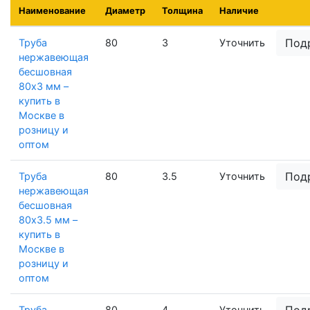
Наименование
Диаметр
Толщина
Наличие
Под
Труба
80
3
Уточнить
нержавеющая
бесшовная
80х3 мм –
купить в
Москве в
розницу и
оптом
Под
Труба
80
3.5
Уточнить
нержавеющая
бесшовная
80х3.5 мм –
купить в
Москве в
розницу и
оптом
Под
Труба
80
4
Уточнить