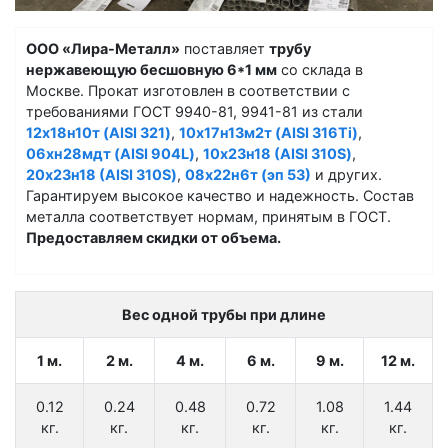
ООО «Лира-Металл»
поставляет
трубу
нержавеющую бесшовную 6*1 мм
со склада в
Москве. Прокат изготовлен в соответствии с
требованиями ГОСТ 9940-81, 9941-81 из стали
12х18н10т (AISI 321)
,
10х17н13м2т (AISI 316Ti)
,
06хн28мдт (AISI 904L)
,
10х23н18 (AISI 310S)
,
20х23н18 (AISI 310S)
,
08х22н6т (эп 53)
и других.
Гарантируем высокое качество и надежность. Состав
металла соответствует нормам, принятым в ГОСТ.
Предоставляем скидки от объема.
Вес одной трубы при длине
1 м.
2 м.
4 м.
6 м.
9 м.
12 м.
0.12
0.24
0.48
0.72
1.08
1.44
кг.
кг.
кг.
кг.
кг.
кг.