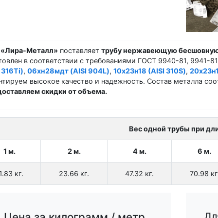
 «Лира-Металл»
поставляет
трубу нержавеющую бесшовную
товлен в соответствии с требованиями ГОСТ 9940-81, 9941-81
 316Ti)
,
06хн28мдт (AISI 904L)
,
10х23н18 (AISI 310S)
,
20х23н1
нтируем высокое качество и надежность. Состав металла соо
оставляем скидки от объема.
Вес одной трубы при дл
1 м.
2 м.
4 м.
6 м.
1.83 кг.
23.66 кг.
47.32 кг.
70.98 кг
Цена за килограмм / метр
Дл