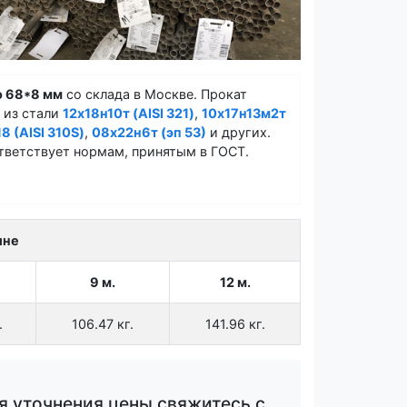
 68*8 мм
со склада в Москве. Прокат
 из стали
12х18н10т (AISI 321)
,
10х17н13м2т
8 (AISI 310S)
,
08х22н6т (эп 53)
и других.
тветствует нормам, принятым в ГОСТ.
ине
9 м.
12 м.
.
106.47 кг.
141.96 кг.
я уточнения цены свяжитесь с