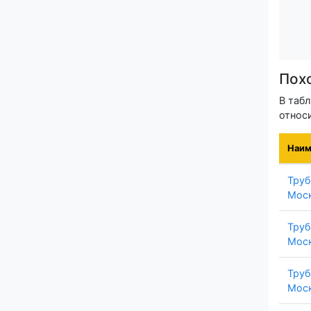
Пох
В таб
относ
Наим
Труб
Моск
Труб
Моск
Труб
Моск