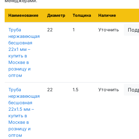
менеджерами.
Наименование
Диаметр
Толщина
Наличие
Под
Труба
22
1
Уточнить
нержавеющая
бесшовная
22х1 мм –
купить в
Москве в
розницу и
оптом
Под
Труба
22
1.5
Уточнить
нержавеющая
бесшовная
22х1.5 мм –
купить в
Москве в
розницу и
оптом