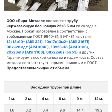
ООО «Лира-Металл»
поставляет
трубу
нержавеющую бесшовную 22*3.5 мм
со склада в
Москве. Прокат изготовлен в соответствии с
требованиями ГОСТ 9940-81, 9941-81 из стали
12х18н10т (AISI 321)
,
10х17н13м2т (AISI 316Ti)
,
06хн28мдт (AISI 904L)
,
10х23н18 (AISI 310S)
,
20х23н18 (AISI 310S)
,
08х22н6т (эп 53)
и других.
Гарантируем высокое качество и надежность. Состав
металла соответствует нормам, принятым в ГОСТ.
Предоставляем скидки от объема.
Вес одной трубы при длине
1 м.
2 м.
4 м.
6 м.
9 м.
12 м.
1.6
3.2
6.4
9.6
14.4
19.2