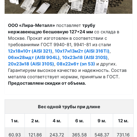
ООО «Лира-Металл»
поставляет
трубу
нержавеющую бесшовную 127*24 мм
со склада в
Москве. Прокат изготовлен в соответствии с
требованиями ГОСТ 9940-81, 9941-81 из стали
12х18н10т (AISI 321)
,
10х17н13м2т (AISI 316Ti)
,
06хн28мдт (AISI 904L)
,
10х23н18 (AISI 310S)
,
20х23н18 (AISI 310S)
,
08х22н6т (эп 53)
и других.
Гарантируем высокое качество и надежность. Состав
металла соответствует нормам, принятым в ГОСТ.
Предоставляем скидки от объема.
Вес одной трубы при длине
1 м.
2 м.
4 м.
6 м.
9 м.
12 м.
60.93
121.86
243.72
365.58
548.37
731.16