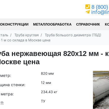
8 (800)
info@li
ОКОНСТРУКЦИИ
МЕТАЛЛООБРАБОТКА
СПРАВОЧНИК
К
таль
Труба круглая
Труба большого диаметра (ТБД)
1 м со склада в Москве цена
уба нержавеющая 820х12 мм - ку
Москве цена
820 мм
метр:
12 мм
щина стенки:
234.43 кг
 метра:
ТУ
Т: