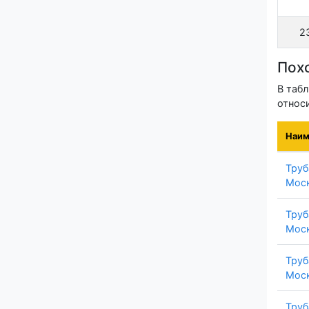
2
Пох
В таб
относ
Наим
Труб
Моск
Труб
Моск
Труб
Моск
Труб