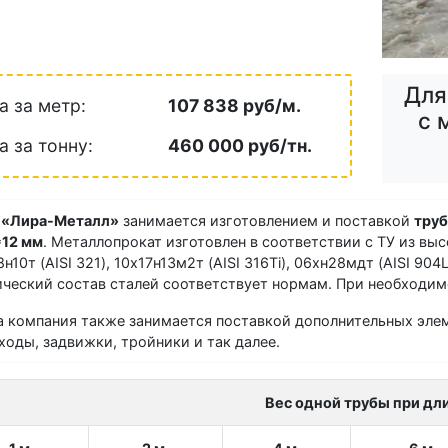
Для
а за метр:
107 838 руб/м.
с 
а за тонну:
460 000 руб/тн.
 «Лира-Металл»
занимается изготовлением и поставкой
тру
12 мм
. Металлопрокат изготовлен в соответствии с ТУ из в
8н10т (AISI 321), 10х17н13м2т (AISI 316Ti), 06хн28мдт (AISI 904L
ческий состав сталей соответствует нормам. При необходим
 компания также занимается поставкой дополнительных элем
ходы, задвижки, тройники и так далее.
Вес одной трубы при дл