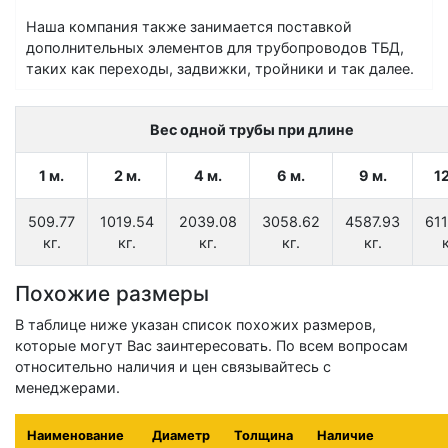
Наша компания также занимается поставкой
дополнительных элементов для трубопроводов ТБД,
таких как переходы, задвижки, тройники и так далее.
Вес одной трубы при длине
1 м.
2 м.
4 м.
6 м.
9 м.
12
509.77
1019.54
2039.08
3058.62
4587.93
611
кг.
кг.
кг.
кг.
кг.
к
Похожие размеры
В таблице ниже указан список похожих размеров,
которые могут Вас заинтересовать. По всем вопросам
относительно наличия и цен связывайтесь с
менеджерами.
Наименование
Диаметр
Толщина
Наличие