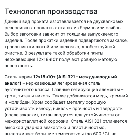
Технология производства
Данный вид проката изготавливается на двухвалковых
реверсивных прокатных станах из блумов или слябов.
Выбор заготовки зависит от толщины выпускаемого
изделия. После прокатки изделия подвергаются закалке,
травлению кислотой или щелочью, дробеструйной
очистке. В результате такой обработки плиты
нержавеющие 12х18н10т получают ровную матовую
поверхность.
Сталь марки
12х18н10т (AISI 321 – международный
аналог)
– нержавеющая легированная сталь
аустенитного класса. Главные легирующие элементы –
хром, титан и никель. Также добавляются медь, кремний
и молибден. Хром сообщает металлу хорошую
устойчивость износу, никель – прочность и твердость
(после закалки), титан вводится для устойчивости от
межкристаллитной коррозии. Сталь AISI 321 отличается
высокой ударной вязкостью и пластичностью,
выдерживает большие температуры (до 600 °С), не