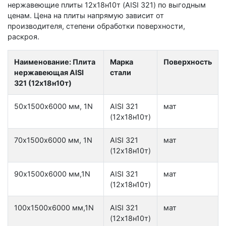
нержавеющие плиты 12х18н10т (AISI 321) по выгодным
ценам. Цена на плиты напрямую зависит от
производителя, степени обработки поверхности,
раскроя.
Наименование: Плита
Марка
Поверхность
нержавеющая AISI
стали
321 (12х18н10т)
50х1500х6000 мм, 1N
AISI 321
мат
(12х18н10т)
70х1500х6000 мм, 1N
AISI 321
мат
(12х18н10т)
90х1500х6000 мм,1N
AISI 321
мат
(12х18н10т)
100х1500х6000 мм,1N
AISI 321
мат
(12х18н10т)