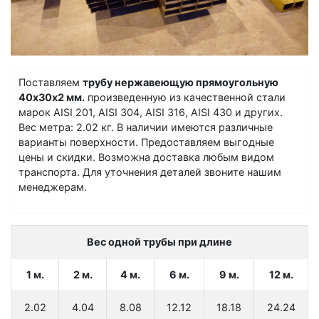
Поставляем
трубу нержавеющую прямоугольную
40х30х2 мм.
произведенную из качественной стали
марок AISI 201, AISI 304, AISI 316, AISI 430 и других.
Вес метра: 2.02 кг. В наличии имеются различные
варианты поверхности. Предоставляем выгодные
цены и скидки. Возможна доставка любым видом
транспорта. Для уточнения деталей звоните нашим
менеджерам.
Вес одной трубы при длине
1 м.
2 м.
4 м.
6 м.
9 м.
12 м.
2.02
4.04
8.08
12.12
18.18
24.24