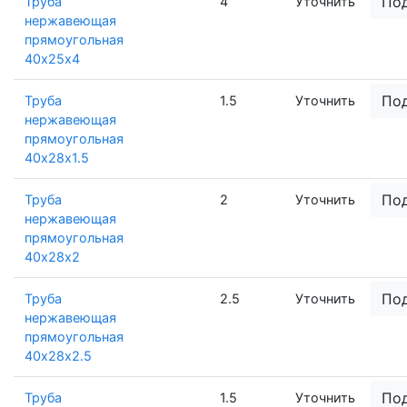
По
Труба
4
Уточнить
нержавеющая
прямоугольная
40х25х4
По
Труба
1.5
Уточнить
нержавеющая
прямоугольная
40х28х1.5
По
Труба
2
Уточнить
нержавеющая
прямоугольная
40х28х2
По
Труба
2.5
Уточнить
нержавеющая
прямоугольная
40х28х2.5
По
Труба
1.5
Уточнить